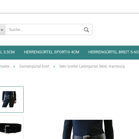
L 3,5CM
HERRENGÜRTEL SPORTIV 4CM
HERRENGÜRTEL BREIT 5-6
»
»
tseite
Damengürtel breit
Sehr breiter Ledergürtel, Mod. Hamburg
Konto erstellen
Passwort vergess