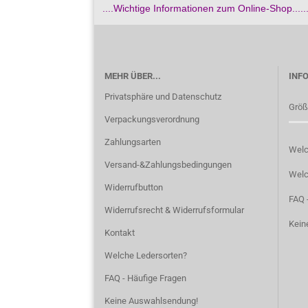
....Wichtige Informationen zum Online-Shop.......
MEHR ÜBER...
INF
Privatsphäre und Datenschutz
Größ
Verpackungsverordnung
Zahlungsarten
Welc
Versand-&Zahlungsbedingungen
Welc
Widerrufbutton
FAQ -
Widerrufsrecht & Widerrufsformular
Kein
Kontakt
Welche Ledersorten?
FAQ - Häufige Fragen
Keine Auswahlsendung!