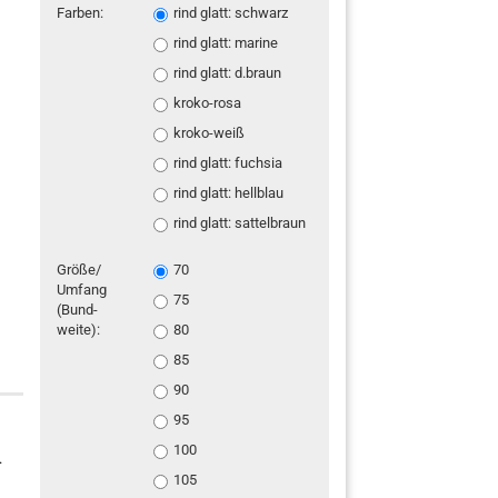
Farben:
rind glatt: schwarz
rind glatt: marine
rind glatt: d.braun
kroko-rosa
kroko-weiß
rind glatt: fuchsia
rind glatt: hellblau
rind glatt: sattelbraun
Größe/
70
Umfang
75
(Bund-
weite):
80
85
90
95
100
.
105