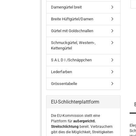
Damengürtel breit
Breite Hüftgürtel/Damen
Gürtel mit Goldschnallen
Schmuckgürtel, Western-,
Kettengürtel
S A L D I /Schnäppchen
Lederfarben
Grössentabelle
EU-Schlichterplattform
Die EU-Kommission stellt eine
Plattform für
außergerichtl.
Ele
Streitschlichtung
bereit. Verbrauchern
Sch
gibt dies die Möglichkeit, Streitigkeiten