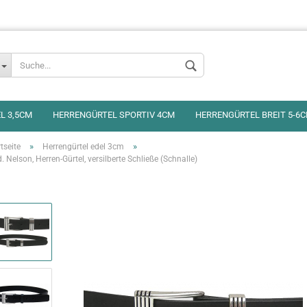
L 3,5CM
HERRENGÜRTEL SPORTIV 4CM
HERRENGÜRTEL BREIT 5-6
»
»
tseite
Herrengürtel edel 3cm
 Nelson, Herren-Gürtel, versilberte Schließe (Schnalle)
Konto erstellen
Passwort vergess