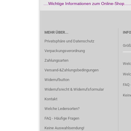
....Wichtige Informationen zum Online-Shop.......
MEHR ÜBER...
INF
Privatsphäre und Datenschutz
Größ
Verpackungsverordnung
Zahlungsarten
Welc
Versand-&Zahlungsbedingungen
Welc
Widerrufbutton
FAQ -
Widerrufsrecht & Widerrufsformular
Kein
Kontakt
Welche Ledersorten?
FAQ - Häufige Fragen
Keine Auswahlsendung!