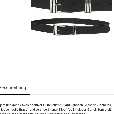
Beschreibung
gant und doch etwas sportiver Gürtel auch für Anzughosen. Massive Schmuck-
liesse, (solid Brass) und versilbert, (engl.Silber).Vollrindleder-Gürtel. 3cm breit.