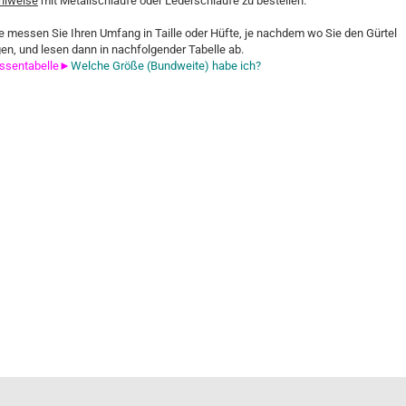
lweise
mit Metallschlaufe oder Lederschlaufe zu bestellen.
te messen Sie Ihren Umfang in Taille oder Hüfte, je nachdem wo Sie den Gürtel
gen, und lesen dann in nachfolgender Tabelle ab.
ssentabelle►
Welche Größe (Bundweite) habe ich?