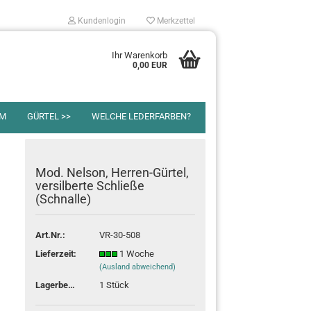
Kundenlogin
Merkzettel
Ihr Warenkorb
0,00 EUR
CM
GÜRTEL >>
WELCHE LEDERFARBEN?
Mod. Nelson, Herren-Gürtel,
versilberte Schließe
(Schnalle)
en?
Art.Nr.:
VR-30-508
Lieferzeit:
1 Woche
(Ausland abweichend)
Lagerbestand:
1
Stück