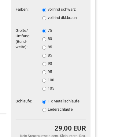
Farben:
vollrind schwarz
vollrind dkl.braun
Größe/
75
Umfang
80
(Bund-
weite):
85
85
90
95
100
105
Schlaufe:
1 x Metallschlaufe
Lederschlaufe
29,00 EUR
Kein Steuerausweis gem. Kleinuntern.-Reg.