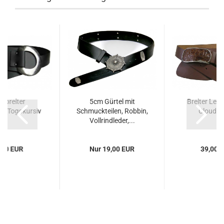
r breiter
5cm Gürtel mit
Breiter Lede
el,Togokursiv
Schmuckteilen, Robbin,
Cloudku
Vollrindleder,...
,00 EUR
Nur 19,00 EUR
39,00 