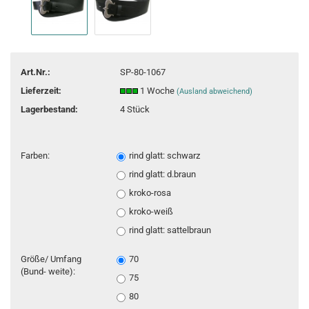
Art.Nr.:
SP-80-1067
Lieferzeit:
1 Woche
(Ausland abweichend)
Lagerbestand:
4
Stück
Farben:
rind glatt: schwarz
rind glatt: d.braun
kroko-rosa
kroko-weiß
rind glatt: sattelbraun
Größe/ Umfang
70
(Bund- weite):
75
80